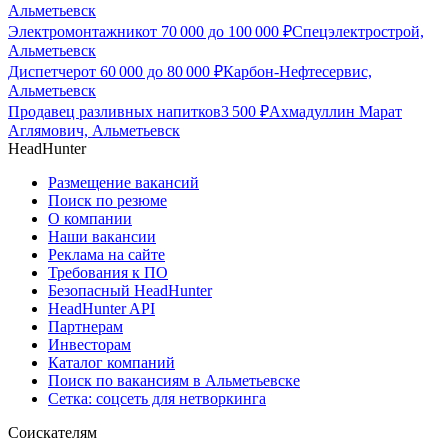
Альметьевск
Электромонтажник
от
70 000
до
100 000
₽
Спецэлектрострой,
Альметьевск
Диспетчер
от
60 000
до
80 000
₽
Карбон-Нефтесервис,
Альметьевск
Продавец разливных напитков
3 500
₽
Ахмадуллин Марат
Аглямович, Альметьевск
HeadHunter
Размещение вакансий
Поиск по резюме
О компании
Наши вакансии
Реклама на сайте
Требования к ПО
Безопасный HeadHunter
HeadHunter API
Партнерам
Инвесторам
Каталог компаний
Поиск по вакансиям в Альметьевске
Сетка: соцсеть для нетворкинга
Соискателям