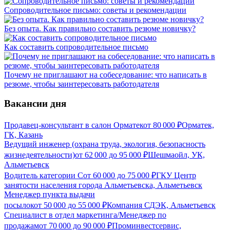
Сопроводительное письмо: советы и рекомендации
Без опыта. Как правильно составить резюме новичку?
Как составить сопроводительное письмо
Почему не приглашают на собеседование: что написать в
резюме, чтобы заинтересовать работодателя
Вакансии дня
Продавец-консультант в салон Орматек
от
80 000
₽
Орматек,
ГК, Казань
Ведущий инженер (охрана труда, экология, безопасность
жизнедеятельности)
от
62 000
до
95 000
₽
Шешмаойл, УК,
Альметьевск
Водитель категории С
от
60 000
до
75 000
₽
ГКУ Центр
занятости населения города Альметьевска, Альметьевск
Менеджер пункта выдачи
посылок
от
50 000
до
55 000
₽
Компания СДЭК, Альметьевск
Специалист в отдел маркетинга/Менеджер по
продажам
от
70 000
до
90 000
₽
Проминвестсервис,