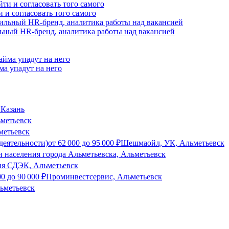
и и согласовать того самого
сильный HR-бренд, аналитика работы над вакансией
ма упадут на него
 Казань
метьевск
метьевск
деятельности)
от
62 000
до
95 000
₽
Шешмаойл, УК, Альметьевск
 населения города Альметьевска, Альметьевск
я СДЭК, Альметьевск
00
до
90 000
₽
Проминвестсервис, Альметьевск
ьметьевск