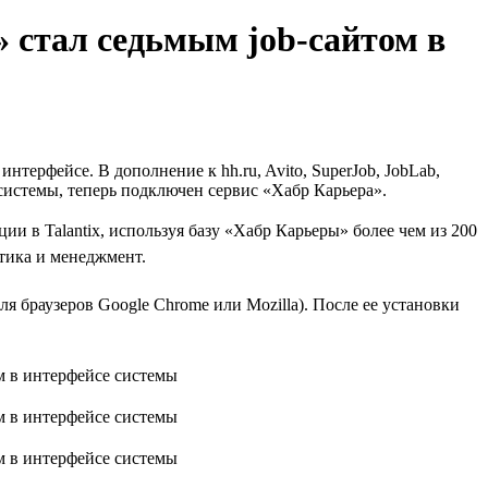
 стал седьмым job-сайтом в
нтерфейсе. В дополнение к hh.ru, Avito, SuperJob, JobLab,
е системы, теперь подключен сервис «Хабр Карьера».
 в Talantix, используя базу «Хабр Карьеры» более чем из 200
тика и менеджмент.
я браузеров Google Chrome или Mozilla). После ее установки