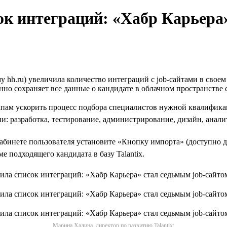
ок интеграций: «Хабр Карьера»
hh.ru) увеличила количество интеграций с job-сайтами в своем и
овенно сохраняет все данные о кандидате в облачном пространств
ам ускорить процесс подбора специалистов нужной квалификации
и: разработка, тестирование, администрирование, дизайн, анали
абинете пользователя установите «Кнопку импорта» (доступно дл
 подходящего кандидата в базу Talantix.
Марина Хадина, директор по развитию Talantix: