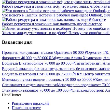
Работа рекрутера и заказчика: всё, что нужно знать, чтобы найт
Что нового в Talantix: встречи в рабочем календаре Outlook, 
Работа рекрутера и заказчика: как нанимать людей быстрее
Зачем тимлиду участвовать в подборе? Потому что ошибки най
Вакансии дня
Продавец-консультант в салон Орматек
от
80 000
₽
Орматек, ГК,
Флорист
от
40 000
до
60 000
₽
Абдуллина Алина Хамисовна, Аль
Водитель В категории
от
70 000
до
80 000
₽
Татавтотранзит, Аль
Ведущий инженер (охрана труда, экология, безопасность жизне
Водитель категории С
от
60 000
до
75 000
₽
ГКУ Центр занятости
Менеджер пункта выдачи посылок
от
50 000
до
55 000
₽
Компани
Специалист в отдел маркетинга/Менеджер по продажам
от
70 0
Электромонтажник
от
70 000
до
100 000
₽
Спецэлектрострой, Ал
HeadHunter
Размещение вакансий
Поиск по резюме