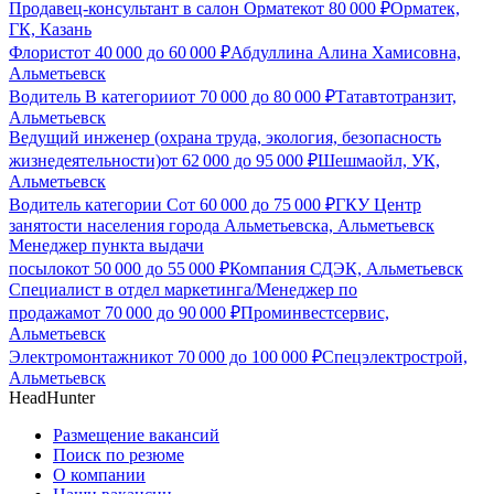
Продавец-консультант в салон Орматек
от
80 000
₽
Орматек,
ГК, Казань
Флорист
от
40 000
до
60 000
₽
Абдуллина Алина Хамисовна,
Альметьевск
Водитель В категории
от
70 000
до
80 000
₽
Татавтотранзит,
Альметьевск
Ведущий инженер (охрана труда, экология, безопасность
жизнедеятельности)
от
62 000
до
95 000
₽
Шешмаойл, УК,
Альметьевск
Водитель категории С
от
60 000
до
75 000
₽
ГКУ Центр
занятости населения города Альметьевска, Альметьевск
Менеджер пункта выдачи
посылок
от
50 000
до
55 000
₽
Компания СДЭК, Альметьевск
Специалист в отдел маркетинга/Менеджер по
продажам
от
70 000
до
90 000
₽
Проминвестсервис,
Альметьевск
Электромонтажник
от
70 000
до
100 000
₽
Спецэлектрострой,
Альметьевск
HeadHunter
Размещение вакансий
Поиск по резюме
О компании