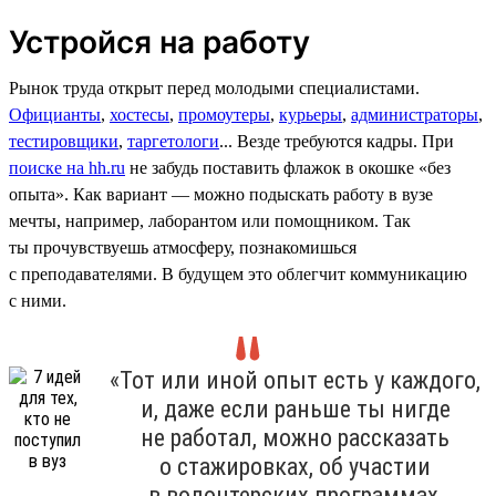
Устройся на работу
Рынок труда открыт перед молодыми специалистами.
Официанты
,
хостесы
,
промоутеры
,
курьеры
,
администраторы
,
тестировщики
,
таргетологи
... Везде требуются кадры. При
поиске на hh.ru
не забудь поставить флажок в окошке «без
опыта». Как вариант — можно подыскать работу в вузе
мечты, например, лаборантом или помощником. Так
ты прочувствуешь атмосферу, познакомишься
с преподавателями. В будущем это облегчит коммуникацию
с ними.
«Тот или иной опыт есть у каждого,
и, даже если раньше ты нигде
не работал, можно рассказать
о стажировках, об участии
в волонтерских программах,