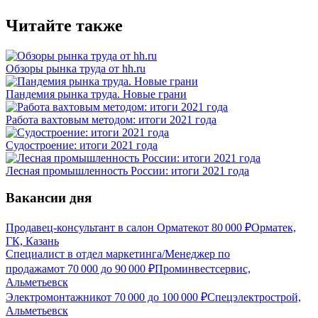
Читайте также
Обзоры рынка труда от hh.ru
Пандемия рынка труда. Новые грани
Работа вахтовым методом: итоги 2021 года
Судостроение: итоги 2021 года
Лесная промышленность России: итоги 2021 года
Вакансии дня
Продавец-консультант в салон Орматек
от
80 000
₽
Орматек,
ГК, Казань
Специалист в отдел маркетинга/Менеджер по
продажам
от
70 000
до
90 000
₽
Проминвестсервис,
Альметьевск
Электромонтажник
от
70 000
до
100 000
₽
Спецэлектрострой,
Альметьевск