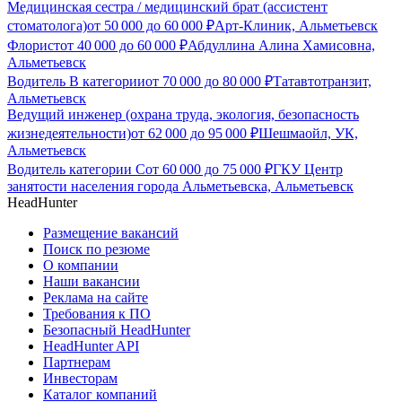
Медицинская сестра / медицинский брат (ассистент
стоматолога)
от
50 000
до
60 000
₽
Арт-Клиник, Альметьевск
Флорист
от
40 000
до
60 000
₽
Абдуллина Алина Хамисовна,
Альметьевск
Водитель В категории
от
70 000
до
80 000
₽
Татавтотранзит,
Альметьевск
Ведущий инженер (охрана труда, экология, безопасность
жизнедеятельности)
от
62 000
до
95 000
₽
Шешмаойл, УК,
Альметьевск
Водитель категории С
от
60 000
до
75 000
₽
ГКУ Центр
занятости населения города Альметьевска, Альметьевск
HeadHunter
Размещение вакансий
Поиск по резюме
О компании
Наши вакансии
Реклама на сайте
Требования к ПО
Безопасный HeadHunter
HeadHunter API
Партнерам
Инвесторам
Каталог компаний