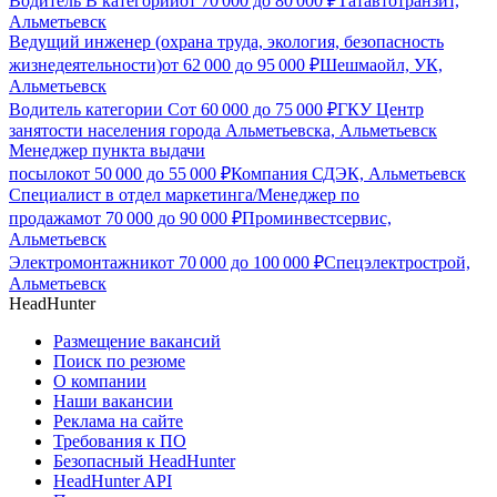
Водитель В категории
от
70 000
до
80 000
₽
Татавтотранзит,
Альметьевск
Ведущий инженер (охрана труда, экология, безопасность
жизнедеятельности)
от
62 000
до
95 000
₽
Шешмаойл, УК,
Альметьевск
Водитель категории С
от
60 000
до
75 000
₽
ГКУ Центр
занятости населения города Альметьевска, Альметьевск
Менеджер пункта выдачи
посылок
от
50 000
до
55 000
₽
Компания СДЭК, Альметьевск
Специалист в отдел маркетинга/Менеджер по
продажам
от
70 000
до
90 000
₽
Проминвестсервис,
Альметьевск
Электромонтажник
от
70 000
до
100 000
₽
Спецэлектрострой,
Альметьевск
HeadHunter
Размещение вакансий
Поиск по резюме
О компании
Наши вакансии
Реклама на сайте
Требования к ПО
Безопасный HeadHunter
HeadHunter API