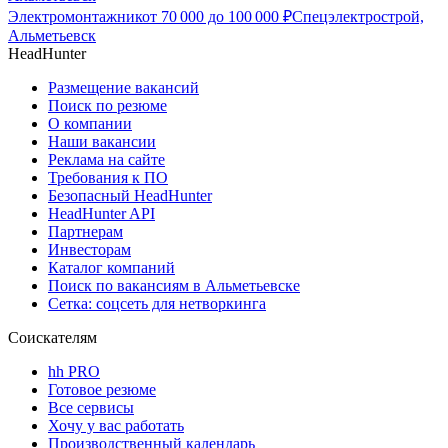
Электромонтажник
от
70 000
до
100 000
₽
Спецэлектрострой,
Альметьевск
HeadHunter
Размещение вакансий
Поиск по резюме
О компании
Наши вакансии
Реклама на сайте
Требования к ПО
Безопасный HeadHunter
HeadHunter API
Партнерам
Инвесторам
Каталог компаний
Поиск по вакансиям в Альметьевске
Сетка: соцсеть для нетворкинга
Соискателям
hh PRO
Готовое резюме
Все сервисы
Хочу у вас работать
Производственный календарь