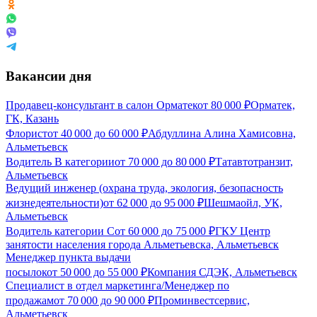
Вакансии дня
Продавец-консультант в салон Орматек
от
80 000
₽
Орматек,
ГК, Казань
Флорист
от
40 000
до
60 000
₽
Абдуллина Алина Хамисовна,
Альметьевск
Водитель В категории
от
70 000
до
80 000
₽
Татавтотранзит,
Альметьевск
Ведущий инженер (охрана труда, экология, безопасность
жизнедеятельности)
от
62 000
до
95 000
₽
Шешмаойл, УК,
Альметьевск
Водитель категории С
от
60 000
до
75 000
₽
ГКУ Центр
занятости населения города Альметьевска, Альметьевск
Менеджер пункта выдачи
посылок
от
50 000
до
55 000
₽
Компания СДЭК, Альметьевск
Специалист в отдел маркетинга/Менеджер по
продажам
от
70 000
до
90 000
₽
Проминвестсервис,
Альметьевск