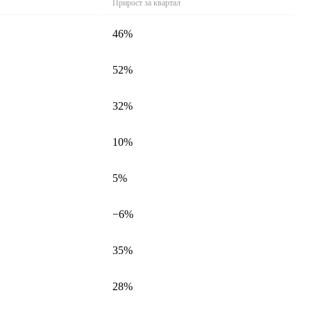
Прирост за квартал
46%
52%
32%
10%
5%
−6%
35%
28%