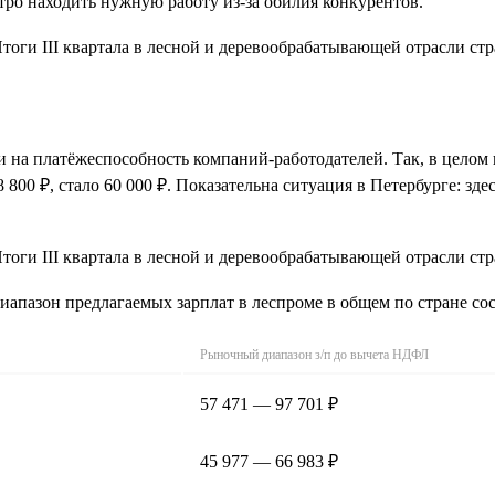
тро находить нужную работу из-за обилия конкурентов.
и на платёжеспособность компаний-работодателей. Так, в целом
 800 ₽, стало 60 000 ₽. Показательна ситуация в Петербурге: зд
иапазон предлагаемых зарплат в леспроме в общем по стране сос
Рыночный диапазон з/п до вычета НДФЛ
57 471 — 97 701 ₽
45 977 — 66 983 ₽