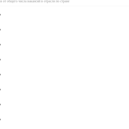
я от общего числа вакансий в отрасли по стране
%
%
%
%
%
%
%
%