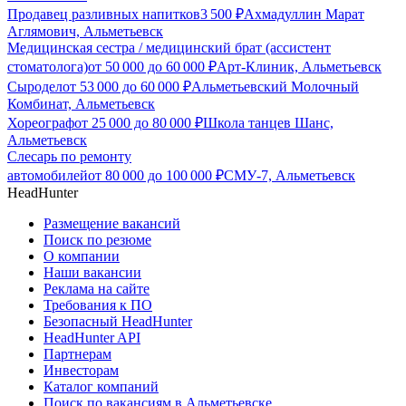
Продавец разливных напитков
3 500
₽
Ахмадуллин Марат
Аглямович, Альметьевск
Медицинская сестра / медицинский брат (ассистент
стоматолога)
от
50 000
до
60 000
₽
Арт-Клиник, Альметьевск
Сыродел
от
53 000
до
60 000
₽
Альметьевский Молочный
Комбинат, Альметьевск
Хореограф
от
25 000
до
80 000
₽
Школа танцев Шанс,
Альметьевск
Слесарь по ремонту
автомобилей
от
80 000
до
100 000
₽
СМУ-7, Альметьевск
HeadHunter
Размещение вакансий
Поиск по резюме
О компании
Наши вакансии
Реклама на сайте
Требования к ПО
Безопасный HeadHunter
HeadHunter API
Партнерам
Инвесторам
Каталог компаний
Поиск по вакансиям в Альметьевске