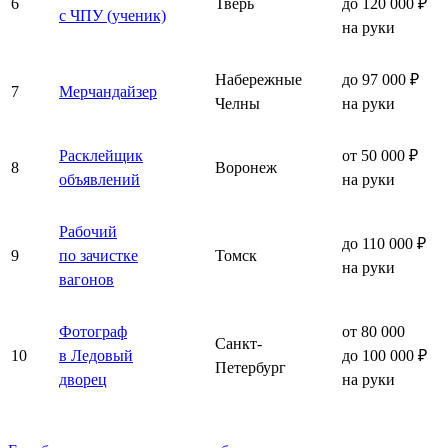
6
Тверь
до 120 000 ₽
с ЧПУ (ученик)
на руки
Набережные
до 97 000 ₽
7
Мерчандайзер
Челны
на руки
Расклейщик
от 50 000 ₽
8
Воронеж
объявлений
на руки
Рабочий
до 110 000 ₽
9
по зачистке
Томск
на руки
вагонов
Фотограф
от 80 000
Санкт-
10
в Ледовый
до 100 000 ₽
Петербург
дворец
на руки