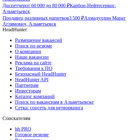
Диспетчер
от
60 000
до
80 000
₽
Карбон-Нефтесервис,
Альметьевск
Продавец разливных напитков
3 500
₽
Ахмадуллин Марат
Аглямович, Альметьевск
HeadHunter
Размещение вакансий
Поиск по резюме
О компании
Наши вакансии
Реклама на сайте
Требования к ПО
Безопасный HeadHunter
HeadHunter API
Партнерам
Инвесторам
Каталог компаний
Поиск по вакансиям в Альметьевске
Сетка: соцсеть для нетворкинга
Соискателям
hh PRO
Готовое резюме