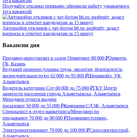
Получайте отклики первыми: обновили работу узнаваемого
тега вакансий
Авторазбор откликов с чат-ботом hh.ru: разберёт, задаст
вопросы и ответит кандидатам за 15 минут
Вакансии дня
Продавец-консультант в салон Орматек
от
80 000
₽
Орматек,
ГК, Казань
Ведущий инженер (охрана труда, экология, безопасность
жизнедеятельности)
от
62 000
до
95 000
₽
Шешмаойл, УК,
Альметьевск
Водитель категории С
от
60 000
до
75 000
₽
ГКУ Центр
занятости населения города Альметьевска, Альметьевск
Менеджер пункта выдачи
посылок
от
50 000
до
55 000
₽
Компания СДЭК, Альметьевск
Специалист в отдел маркетинга/Менеджер по
продажам
от
70 000
до
90 000
₽
Проминвестсервис,
Альметьевск
Электромонтажник
от
70 000
до
100 000
₽
Спецэлектрострой,
Альметьевск