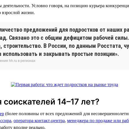
ры деятельности. Условно говоря, на позицию курьера конкуренц
о взрослой жизни.
личество предложений для подростков от наших ра
зад. Связано это с общим дефицитом рабочей силы.
, строительство. В России, по данным Росстата, ч
в использовать и закрывать простые позиции».
ния hh.ru в регионах
 соискателей 14–17 лет?
ер
(более половины от всех предложений для несовершеннолетн
ассира
,
оператора контакт-центра
,
менеджера по продаже или раб
 работу вполне реально.