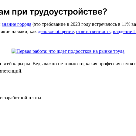
ам при трудоустройстве?
й
знание города
(это требование в 2023 году встречалось в 11% в
такие навыки, как
деловое общение
,
ответственность
,
владение 
всей карьеры. Ведь важно не только то, какая профессия самая 
омпетенций.
и заработной платы.