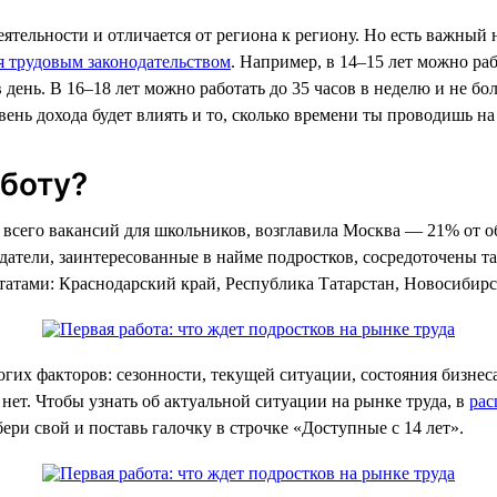
деятельности и отличается от региона к региону. Но есть важн
я трудовым законодательством
. Например, в 14–15 лет можно раб
 день. В 16–18 лет можно работать до 35 часов в неделю и не бо
вень дохода будет влиять и то, сколько времени ты проводишь на
аботу?
всего вакансий для школьников, возглавила Москва — 21% от об
атели, заинтересованные в найме подростков, сосредоточены та
татами: Краснодарский край, Республика Татарстан, Новосибирск
огих факторов: сезонности, текущей ситуации, состояния бизнес
м нет. Чтобы узнать об актуальной ситуации на рынке труда, в
рас
ери свой и поставь галочку в строчке «Доступные с 14 лет».