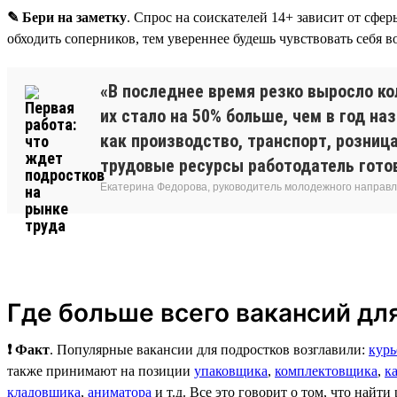
✎ Бери на заметку
. Спрос на соискателей 14+ зависит от сфе
обходить соперников, тем увереннее будешь чувствовать себя в
«В последнее время резко выросло ко
их стало на 50% больше, чем в год на
как производство, транспорт, розница
трудовые ресурсы работодатель гото
Екатерина Федорова, руководитель молодежного направле
Где больше всего вакансий для
❗ Факт
. Популярные вакансии для подростков возглавили:
курь
также принимают на позиции
упаковщика
,
комплектовщика
,
к
кладовщика
,
аниматора
и т.д. Все это говорит о том, что найти