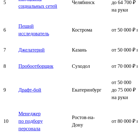
5
Челябинск
до 64 700 ₽
социальных сетей
на руки
Пеший
6
Кострома
от 50 000 ₽ н
исследователь
7
Джелатерий
Казань
от 50 000 ₽ н
8
Пробоотборщик
Суходол
от 70 000 ₽ н
от 50 000
9
Драфт-бой
Екатеринбург
до 75 000 ₽
на руки
Менеджер
Ростов-на-
10
по подбору
от 80 000 ₽ н
Дону
персонала