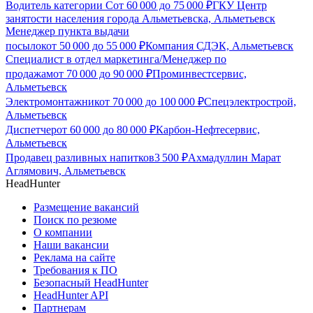
Водитель категории С
от
60 000
до
75 000
₽
ГКУ Центр
занятости населения города Альметьевска, Альметьевск
Менеджер пункта выдачи
посылок
от
50 000
до
55 000
₽
Компания СДЭК, Альметьевск
Специалист в отдел маркетинга/Менеджер по
продажам
от
70 000
до
90 000
₽
Проминвестсервис,
Альметьевск
Электромонтажник
от
70 000
до
100 000
₽
Спецэлектрострой,
Альметьевск
Диспетчер
от
60 000
до
80 000
₽
Карбон-Нефтесервис,
Альметьевск
Продавец разливных напитков
3 500
₽
Ахмадуллин Марат
Аглямович, Альметьевск
HeadHunter
Размещение вакансий
Поиск по резюме
О компании
Наши вакансии
Реклама на сайте
Требования к ПО
Безопасный HeadHunter
HeadHunter API
Партнерам