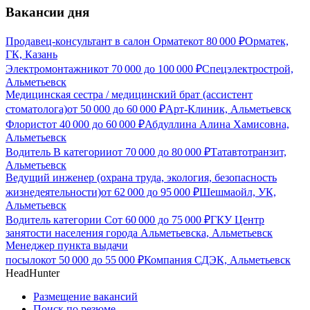
Вакансии дня
Продавец-консультант в салон Орматек
от
80 000
₽
Орматек,
ГК, Казань
Электромонтажник
от
70 000
до
100 000
₽
Спецэлектрострой,
Альметьевск
Медицинская сестра / медицинский брат (ассистент
стоматолога)
от
50 000
до
60 000
₽
Арт-Клиник, Альметьевск
Флорист
от
40 000
до
60 000
₽
Абдуллина Алина Хамисовна,
Альметьевск
Водитель В категории
от
70 000
до
80 000
₽
Татавтотранзит,
Альметьевск
Ведущий инженер (охрана труда, экология, безопасность
жизнедеятельности)
от
62 000
до
95 000
₽
Шешмаойл, УК,
Альметьевск
Водитель категории С
от
60 000
до
75 000
₽
ГКУ Центр
занятости населения города Альметьевска, Альметьевск
Менеджер пункта выдачи
посылок
от
50 000
до
55 000
₽
Компания СДЭК, Альметьевск
HeadHunter
Размещение вакансий
Поиск по резюме