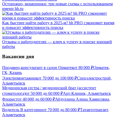
Осторожно, мошенники: три новые схемы с использованием
имени hh.ru
Как быстрее найти работу в 2025-м? hh PRO сэкономит время
и повысит эффективность поиска
Отзывы о работодателях — ключ к успеху в поиске хорошей
работы
Вакансии дня
Продавец-консультант в салон Орматек
от
80 000
₽
Орматек,
ГК, Казань
Электромонтажник
от
70 000
до
100 000
₽
Спецэлектрострой,
Альметьевск
Медицинская сестра / медицинский брат (ассистент
стоматолога)
от
50 000
до
60 000
₽
Арт-Клиник, Альметьевск
Флорист
от
40 000
до
60 000
₽
Абдуллина Алина Хамисовна,
Альметьевск
Водитель В категории
от
70 000
до
80 000
₽
Татавтотранзит,
Альметьевск