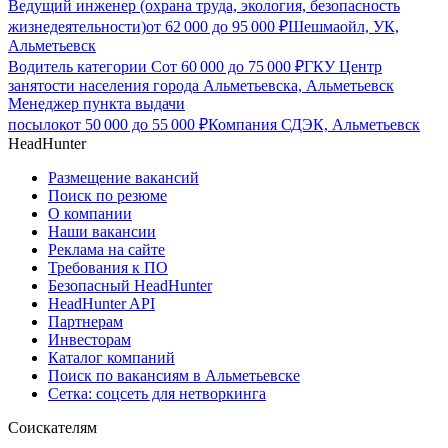
Ведущий инженер (охрана труда, экология, безопасность
жизнедеятельности)
от
62 000
до
95 000
₽
Шешмаойл, УК,
Альметьевск
Водитель категории С
от
60 000
до
75 000
₽
ГКУ Центр
занятости населения города Альметьевска, Альметьевск
Менеджер пункта выдачи
посылок
от
50 000
до
55 000
₽
Компания СДЭК, Альметьевск
HeadHunter
Размещение вакансий
Поиск по резюме
О компании
Наши вакансии
Реклама на сайте
Требования к ПО
Безопасный HeadHunter
HeadHunter API
Партнерам
Инвесторам
Каталог компаний
Поиск по вакансиям в Альметьевске
Сетка: соцсеть для нетворкинга
Соискателям