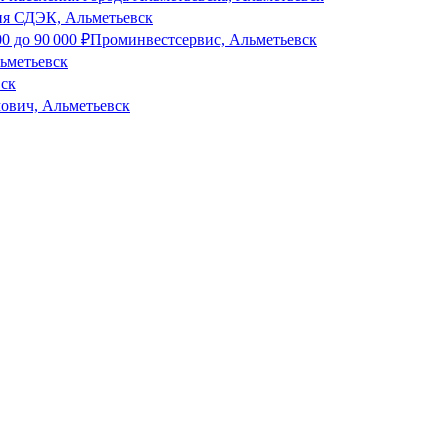
я СДЭК, Альметьевск
00
до
90 000
₽
Проминвестсервис, Альметьевск
ьметьевск
вск
ович, Альметьевск