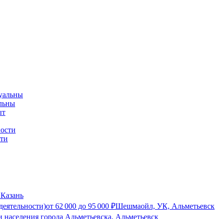
альны
сти
 Казань
деятельности)
от
62 000
до
95 000
₽
Шешмаойл, УК, Альметьевск
 населения города Альметьевска, Альметьевск