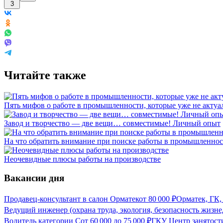
3
Читайте также
Пять мифов о работе в промышленности, которые уже не акту
Завод и творчество — две вещи… совместимые! Личный опыт
На что обратить внимание при поиске работы в промышленно
Неочевидные плюсы работы на производстве
Вакансии дня
Продавец-консультант в салон Орматек
от
80 000
₽
Орматек, ГК,
Ведущий инженер (охрана труда, экология, безопасность жизне
Водитель категории С
от
60 000
до
75 000
₽
ГКУ Центр занятости