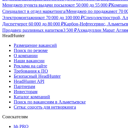
Менеджер пункта выдачи посылок
от
50 000
до
55 000
₽
Компани
Специалист в отдел маркетинга/Менеджер по продажам
от
70 0
Электромонтажник
от
70 000
до
100 000
₽
Спецэлектрострой, Ал
Диспетчер
от
60 000
до
80 000
₽
Карбон-Нефтесервис, Альметье
Продавец разливных напитков
3 500
₽
Ахмадуллин Марат Аглям
HeadHunter
Размещение вакансий
Поиск по резюме
О компании
Наши вакансии
Реклама на сайте
Требования к ПО
Безопасный HeadHunter
HeadHunter API
Партнерам
Инвесторам
Каталог компаний
Поиск по вакансиям в Альметьевске
Сетка: соцсеть для нетворкинга
Соискателям
hh PRO