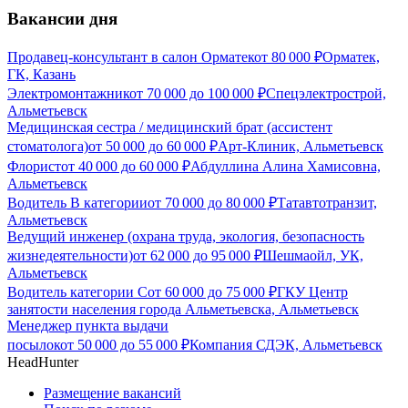
Вакансии дня
Продавец-консультант в салон Орматек
от
80 000
₽
Орматек,
ГК, Казань
Электромонтажник
от
70 000
до
100 000
₽
Спецэлектрострой,
Альметьевск
Медицинская сестра / медицинский брат (ассистент
стоматолога)
от
50 000
до
60 000
₽
Арт-Клиник, Альметьевск
Флорист
от
40 000
до
60 000
₽
Абдуллина Алина Хамисовна,
Альметьевск
Водитель В категории
от
70 000
до
80 000
₽
Татавтотранзит,
Альметьевск
Ведущий инженер (охрана труда, экология, безопасность
жизнедеятельности)
от
62 000
до
95 000
₽
Шешмаойл, УК,
Альметьевск
Водитель категории С
от
60 000
до
75 000
₽
ГКУ Центр
занятости населения города Альметьевска, Альметьевск
Менеджер пункта выдачи
посылок
от
50 000
до
55 000
₽
Компания СДЭК, Альметьевск
HeadHunter
Размещение вакансий