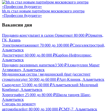
hh.ru стал новым партнёром московского центра
«Профессии будущего»
Вакансии дня
Продавец-консультант в салон Орматек
от
80 000
₽
Орматек,
ГК, Казань
Электромонтажник
от
70 000
до
100 000
₽
Спецэлектрострой,
Альметьевск
Диспетчер
от
60 000
до
80 000
₽
Карбон-Нефтесервис,
Альметьевск
Продавец разливных напитков
3 500
₽
Ахмадуллин Марат
Аглямович, Альметьевск
Медицинская сестра / медицинский брат (ассистент
стоматолога)
от
50 000
до
60 000
₽
Арт-Клиник, Альметьевск
Сыродел
от
53 000
до
60 000
₽
Альметьевский Молочный
Комбинат, Альметьевск
Хореограф
от
25 000
до
80 000
₽
Школа танцев Шанс,
Альметьевск
Слесарь по ремонту
автомобилей
от
80 000
до
100 000
₽
СМУ-7, Альметьевск