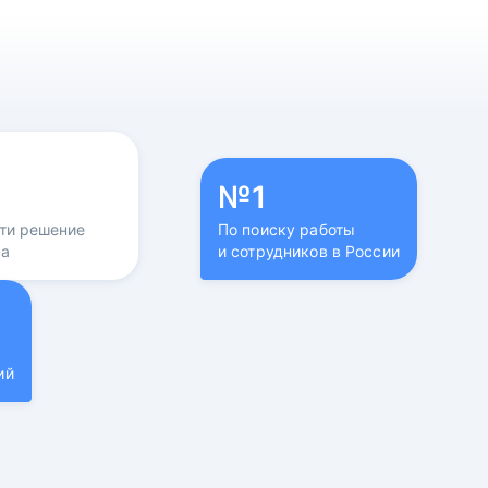
№1
йти решение
По поиску работы
са
и сотрудников в России
ий