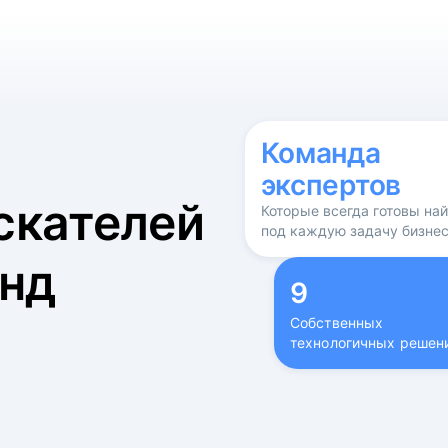
б
Команда
экспертов
скателей
Которые всегда готовы на
под каждую задачу бизне
нд
9
Собственных
технологичных решен