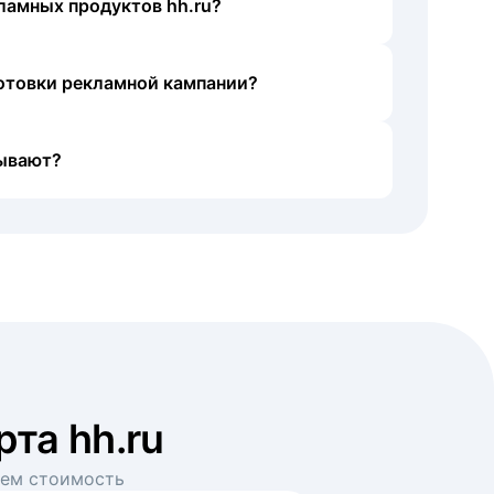
ламных продуктов hh.ru?
готовки рекламной кампании?
ывают?
рта hh.ru
аем стоимость