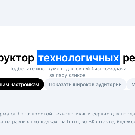
руктор
технологичных
ре
Подберите инструмент для своей
бизнес-задачи
за пару кликов
шим настройкам
Показать широкой аудитории
М
я
 рекрутер
рма от hh.ru: простой технологичный сервис для прод
 для вакансий на главной странице hh.ru. Увеличивает
под ключ. Решите, сколько кандидатов и когда вам нуж
а на разных площадках: на hh.ru, во ВКонтакте, Яндек
ологи, рекрутеры и проектные менеджеры hh.ru с цел
тов