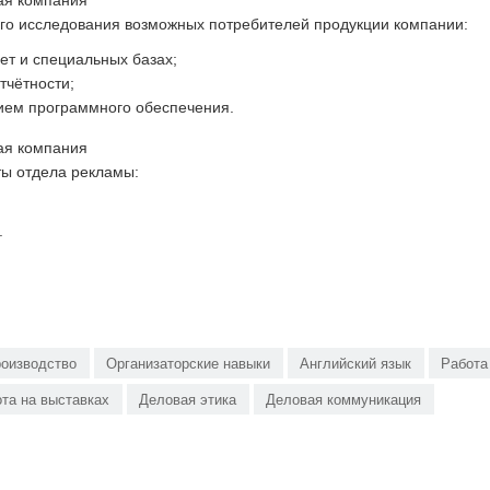
ая компания
ого исследования возможных потребителей продукции компании:
ет и специальных базах;
тчётности;
ием программного обеспечения.
ая компания
ы отдела рекламы:
.
оизводство
Организаторские навыки
Английский язык
Работа
та на выставках
Деловая этика
Деловая коммуникация