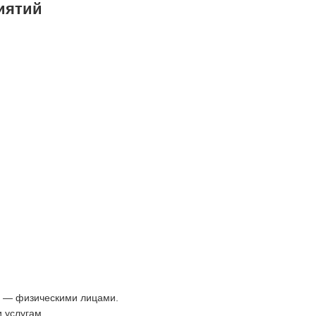
иятий
и — физическими лицами.
 услугам.