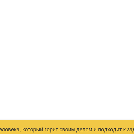
ециалиста без опыта
ти
одателю. Оно должно быть правдивым,
одавать кандидата как можно дороже.
ловека, который горит своим делом и подходит к за