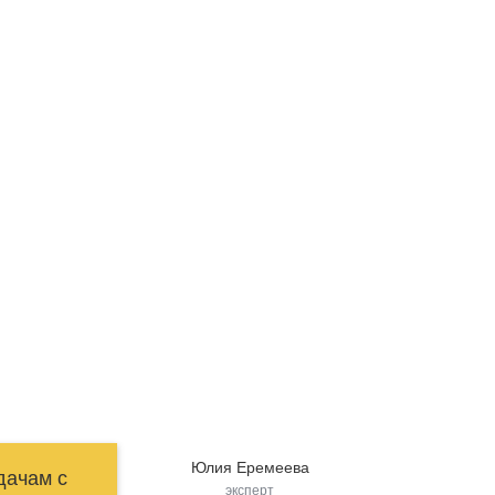
 работы на
Юлия Еремеева
дачам с
эксперт