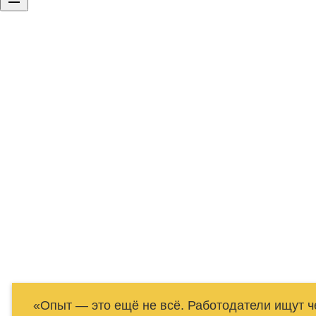
Образец резюме сп
желаемой должнос
Резюме — ваше предложение работ
лаконичным и, конечно, должно пр
«Опыт — это ещё не всё. Работодатели ищут че