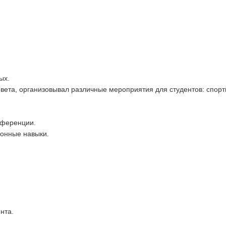
ых.
совета, организовывал различные мероприятия для студентов: спор
нференции.
ионные навыки.
нта.