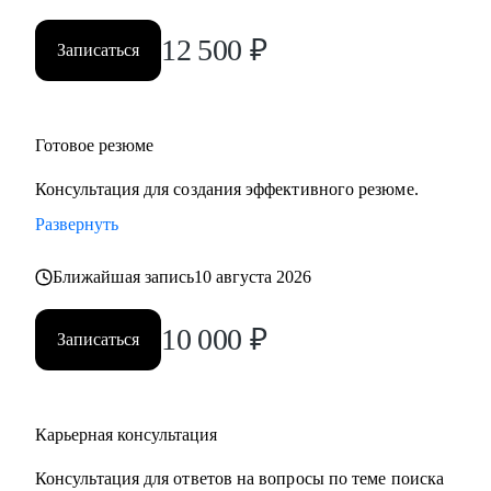
• Нефтегаз и энергетика
12 500
₽
• Строительство и девелопмент
Записаться
• Товары повседневного спроса (FMCG) и дистрибуция
• Логистика, закупки, управление цепями поставок
• Эксплуатация недвижимости и АХО
Готовое резюме
• Управление персоналом
• Юриспруденция и правовое сопровождение бизнеса
Консультация для создания эффективного резюме.
Развернуть
Ко мне приходят, чтобы разобраться в карьерной ситуации
и принять собственное, выверенное решение.
Ближайшая запись
10 августа 2026
10 000
₽
Записаться
Карьерная консультация
Консультация для ответов на вопросы по теме поиска