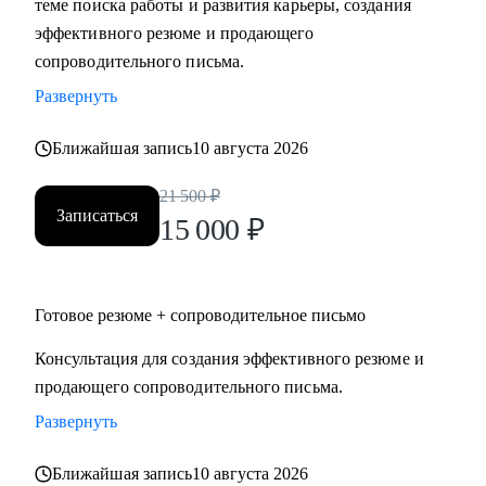
теме поиска работы и развития карьеры, создания
требований рынка.
эффективного резюме и продающего
• Сформулировать карьерную цель и выстроить логику
сопроводительного письма.
следующего шага.
Развернуть
• Подготовить резюме и сопроводительное письмо под
конкретную цель.
Ближайшая запись
10 августа 2026
• Подготовить к интервью и внутренним конкурсам,
включая оценочные процедуры.
21 500
₽
Записаться
• Отработать самопрезентацию, сложные вопросы и
15 000
₽
переговорную позицию.
• Сопроводить переход между государственным и
коммерческим сектором: адаптировать позиционирование
Готовое резюме + сопроводительное письмо
и аргументацию с учётом специфики обеих сторон.
Консультация для создания эффективного резюме и
продающего сопроводительного письма.
Кому могу помочь
Руководителям и экспертам из отраслей и
Развернуть
функциональных направлений:
Ближайшая запись
10 августа 2026
• Промышленность и производство