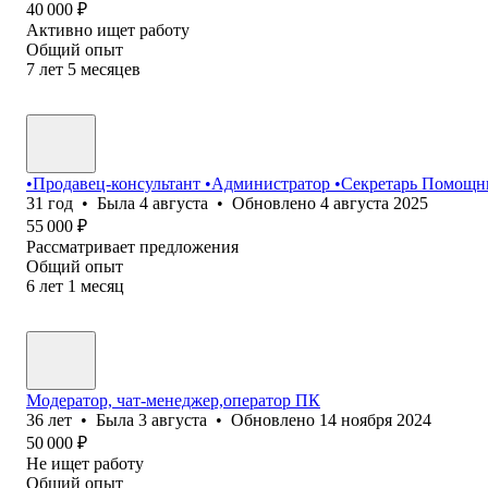
40 000
₽
Активно ищет работу
Общий опыт
7
лет
5
месяцев
•Продавец-консультант •Администратор •Секретарь Помощн
31
год
•
Была
4 августа
•
Обновлено
4 августа 2025
55 000
₽
Рассматривает предложения
Общий опыт
6
лет
1
месяц
Модератор, чат-менеджер,оператор ПК
36
лет
•
Была
3 августа
•
Обновлено
14 ноября 2024
50 000
₽
Не ищет работу
Общий опыт