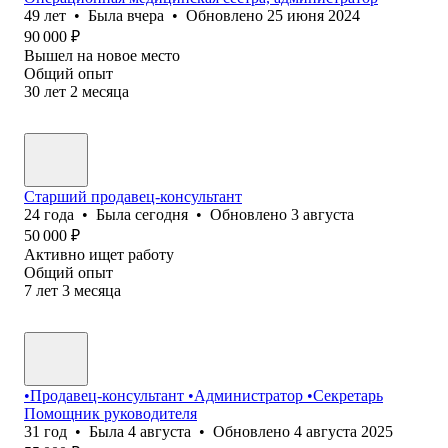
49
лет
•
Была
вчера
•
Обновлено
25 июня 2024
90 000
₽
Вышел на новое место
Общий опыт
30
лет
2
месяца
Старший продавец-консультант
24
года
•
Была
сегодня
•
Обновлено
3 августа
50 000
₽
Активно ищет работу
Общий опыт
7
лет
3
месяца
•Продавец-консультант •Администратор •Секретарь
Помощник руководителя
31
год
•
Была
4 августа
•
Обновлено
4 августа 2025