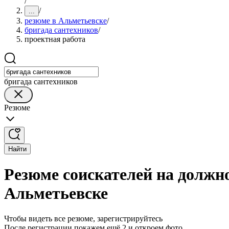
/
/
...
резюме в Альметьевске
/
бригада сантехников
/
проектная работа
бригада сантехников
Резюме
Найти
Резюме соискателей на должн
Альметьевске
Чтобы видеть все резюме, зарегистрируйтесь
После регистрации покажем ещё 2 и откроем фото