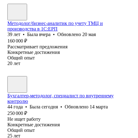
Методолог/бизнес-аналитик по учету ТМЦ и
производства в 1С:ЕРП
39
лет
•
Была
вчера
•
Обновлено
20 мая
160 000
₽
Рассматривает предложения
Конкретные достижения
Общий опыт
20
лет
Бухгалтер-методолог, специалист по внутреннему
контролю
44
года
•
Была
сегодня
•
Обновлено
14 марта
250 000
₽
Не ищет работу
Конкретные достижения
Общий опыт
25
лет