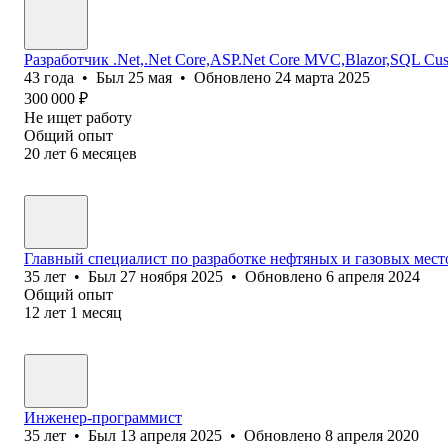
Разработчик .Net,.Net Core,ASP.Net Core MVC,Blazor,SQL Cus
43
года
•
Был
25 мая
•
Обновлено
24 марта 2025
300 000
₽
Не ищет работу
Общий опыт
20
лет
6
месяцев
Главный специалист по разработке нефтяных и газовых место
35
лет
•
Был
27 ноября 2025
•
Обновлено
6 апреля 2024
Общий опыт
12
лет
1
месяц
Инженер-программист
35
лет
•
Был
13 апреля 2025
•
Обновлено
8 апреля 2020