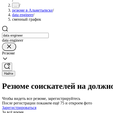
/
/
...
резюме в Альметьевске
/
data engineer
/
сменный график
data engineer
Резюме
Найти
Резюме соискателей на должно
Чтобы видеть все резюме, зарегистрируйтесь
После регистрации покажем ещё 75 и откроем фото
Зарегистрироваться
За всё время