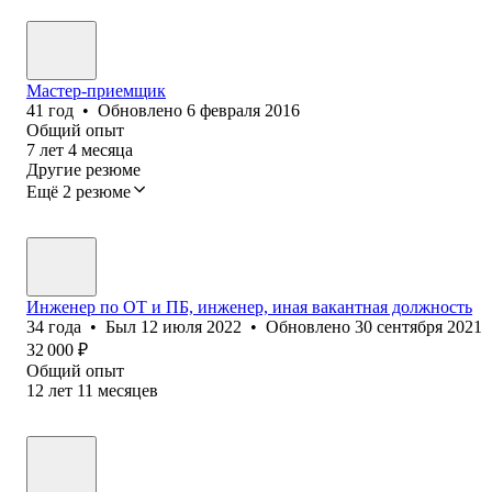
Мастер-приемщик
41
год
•
Обновлено
6 февраля 2016
Общий опыт
7
лет
4
месяца
Другие резюме
Ещё 2 резюме
Инженер по ОТ и ПБ, инженер, иная вакантная должность
34
года
•
Был
12 июля 2022
•
Обновлено
30 сентября 2021
32 000
₽
Общий опыт
12
лет
11
месяцев