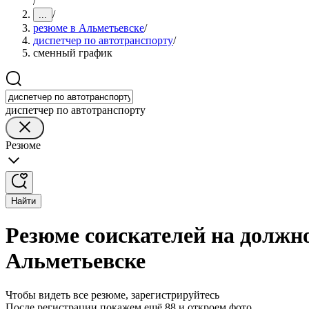
/
/
...
резюме в Альметьевске
/
диспетчер по автотранспорту
/
сменный график
диспетчер по автотранспорту
Резюме
Найти
Резюме соискателей на должн
Альметьевске
Чтобы видеть все резюме, зарегистрируйтесь
После регистрации покажем ещё 88 и откроем фото