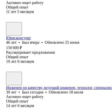
Активно ищет работу
Общий опыт
11
лет
5
месяцев
Юрисконсульт
46
лет
•
Был
вчера
•
Обновлено
25 июня
150 000
₽
Рассматривает предложения
Общий опыт
19
лет
6
месяцев
Инженер по качеству, ведущий инженер, технолог, специали
39
лет
•
Был
сегодня
•
Обновлено
18 июля
Активно ищет работу
Общий опыт
14
лет
6
месяцев