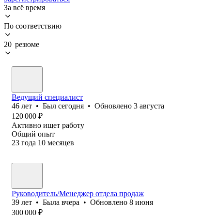
За всё время
По соответствию
20 резюме
Ведущий специалист
46
лет
•
Был
сегодня
•
Обновлено
3 августа
120 000
₽
Активно ищет работу
Общий опыт
23
года
10
месяцев
Руководитель/Менеджер отдела продаж
39
лет
•
Была
вчера
•
Обновлено
8 июня
300 000
₽