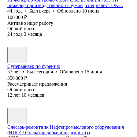
инженер производственной службы, специалист ОКС.
44
года
•
Был
вчера
•
Обновлено
10 июня
100 000
₽
Активно ищет работу
Общий опыт
24
года
3
месяца
Супервайзер по бурению
37
лет
•
Был
сегодня
•
Обновлено
15 июня
350 000
₽
Рассматривает предложения
Общий опыт
12
лет
10
месяцев
Слесарь-ремонтник Нефтепромыслового оборудования
(НПО) / Оператор добычи нефти и газа