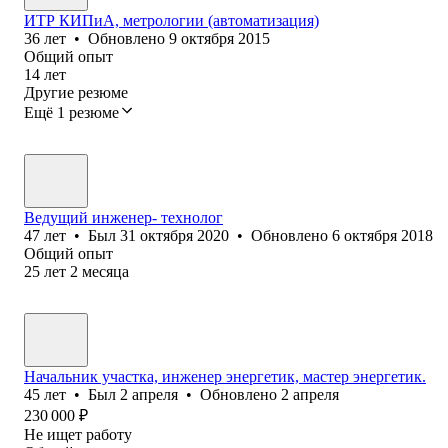
ИТР КИПиА, метрологии (автоматизация)
36
лет
•
Обновлено
9 октября 2015
Общий опыт
14
лет
Другие резюме
Ещё 1 резюме
Ведущий инженер- технолог
47
лет
•
Был
31 октября 2020
•
Обновлено
6 октября 2018
Общий опыт
25
лет
2
месяца
Начальник участка, инженер энергетик, мастер энергетик.
45
лет
•
Был
2 апреля
•
Обновлено
2 апреля
230 000
₽
Не ищет работу