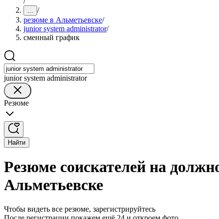
/
/
...
резюме в Альметьевске
/
junior system administrator
/
сменный график
junior system administrator
Резюме
Найти
Резюме соискателей на должно
Альметьевске
Чтобы видеть все резюме, зарегистрируйтесь
После регистрации покажем ещё 24 и откроем фото