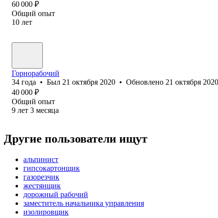
60 000
₽
Общий опыт
10
лет
Горнорабочий
34
года
•
Был
21 октября 2020
•
Обновлено
21 октября 202
40 000
₽
Общий опыт
9
лет
3
месяца
Другие пользователи ищут
альпинист
гипсокартонщик
газорезчик
жестянщик
дорожный рабочий
заместитель начальника управления
изолировщик