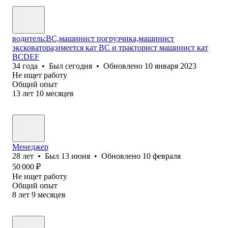
водитель:ВС,машинист погрузчика,машинист
эксковатора;имеется кат ВС и тракторист машинист кат
ВСDЕF
34
года
•
Был
сегодня
•
Обновлено
10 января 2023
Не ищет работу
Общий опыт
13
лет
10
месяцев
Менеджер
28
лет
•
Был
13 июня
•
Обновлено
10 февраля
50 000
₽
Не ищет работу
Общий опыт
8
лет
9
месяцев