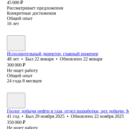
45 000
₽
Рассматривает предложения
Конкретные достижения
Общий опыт
16
лет
Исполнительный директор, главный инженер
48
лет
•
Был
22 января
•
Обновлено
22 января
300 000
₽
Не ищет работу
Общий опыт
24
года
8
месяцев
Геолог добычи нефти и газа, отдел разработки, цех добычи, М
41
год
•
Был
29 ноября 2025
•
Обновлено
22 ноября 2025
350 000
₽
Не ищет работу