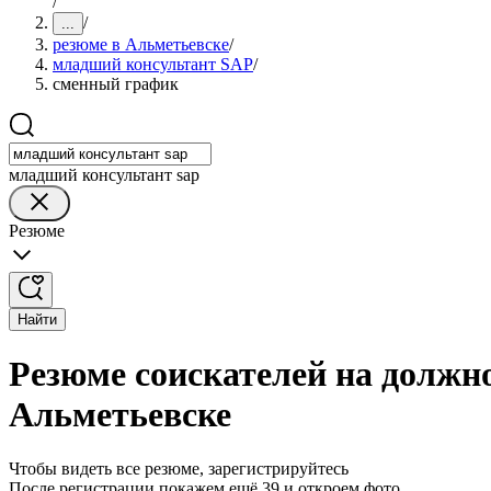
/
/
...
резюме в Альметьевске
/
младший консультант SAP
/
сменный график
младший консультант sap
Резюме
Найти
Резюме соискателей на должн
Альметьевске
Чтобы видеть все резюме, зарегистрируйтесь
После регистрации покажем ещё 39 и откроем фото