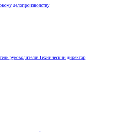
овому делопроизводству
тель руководителя/ Технический директор