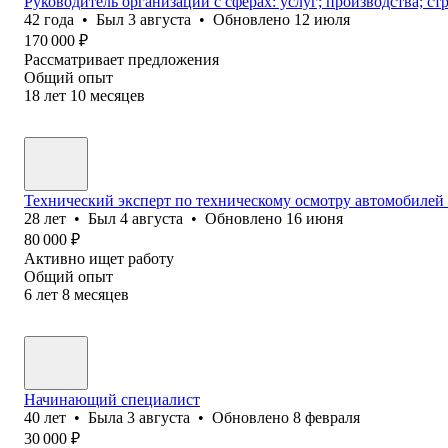
Руководитель организации с сферах: услуг; производства; стр
42
года
•
Был
3 августа
•
Обновлено
12 июля
170 000
₽
Рассматривает предложения
Общий опыт
18
лет
10
месяцев
Технический эксперт по техническому осмотру автомобилей 
28
лет
•
Был
4 августа
•
Обновлено
16 июня
80 000
₽
Активно ищет работу
Общий опыт
6
лет
8
месяцев
Начинающий специалист
40
лет
•
Была
3 августа
•
Обновлено
8 февраля
30 000
₽