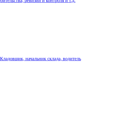
оительства; ревизий и контроля и т.д.
Кладовщик, начальник склада, водитель