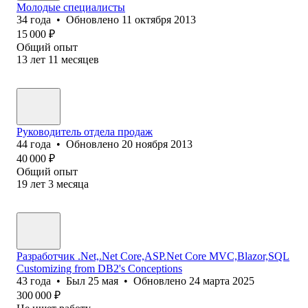
Молодые специалисты
34
года
•
Обновлено
11 октября 2013
15 000
₽
Общий опыт
13
лет
11
месяцев
Руководитель отдела продаж
44
года
•
Обновлено
20 ноября 2013
40 000
₽
Общий опыт
19
лет
3
месяца
Разработчик .Net,.Net Core,ASP.Net Core MVC,Blazor,SQL
Customizing from DB2's Conceptions
43
года
•
Был
25 мая
•
Обновлено
24 марта 2025
300 000
₽