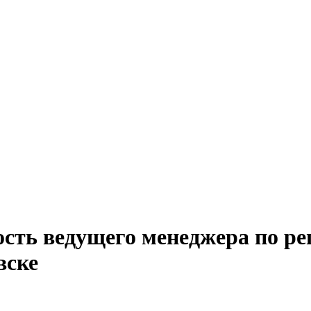
ость ведущего менеджера по р
вске