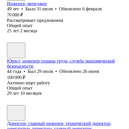
Инженер, менеджер
49
лет
•
Была
31 июля
•
Обновлено
6 февраля
70 000
₽
Рассматривает предложения
Общий опыт
25
лет
2
месяца
Юрист, инженер охраны труда, служба экономической
безопасности
44
года
•
Был
29 июля
•
Обновлено
26 июня
100 000
₽
Активно ищет работу
Общий опыт
29
лет
10
месяцев
Директор, главный инженер, технический директор,
заместитель директора, главный энергетик