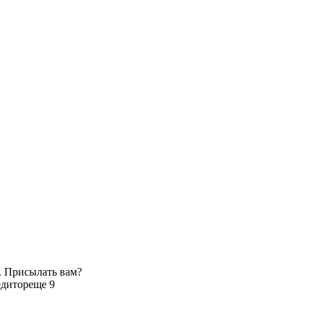
. Присылать вам?
едитор
еще 9