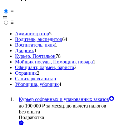
Администратор
5
Водитель, экспедитор
64
Воспитатель, няня
1
Дворник
1
Курьер, Почтальон
78
Мойщик посуды, Помощник повара
1
Официант, бармен, бариста
2
Охранник
2
Санитарка/санитар
Уборщица, уборщик
4
Курьер собранных и упакованных заказов
до
190 000
₽
за месяц,
до вычета налогов
Без опыта
Подработка