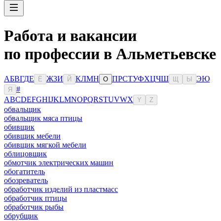
Работа и вакансии
по профессии в Альметьевске
А
Б
В
Г
Д
Е
Ж
З
И
К
Л
М
Н
П
Р
С
Т
У
Ф
Х
Ц
Ч
Ш
Э
Ю
Ё
Й
О
Щ
Ы
#
Я
A
B
C
D
E
F
G
H
I
J
K
L
M
N
O
P
Q
R
S
T
U
V
W
X
Y
Z
обвальщик
обвальщик мяса птицы
обивщик
обивщик мебели
обивщик мягкой мебели
облицовщик
обмотчик электрических машин
обогатитель
обозреватель
обработчик изделий из пластмасс
обработчик птицы
обработчик рыбы
обрубщик