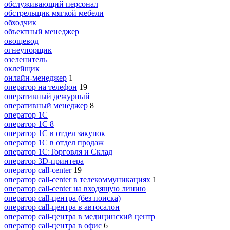
обслуживающий персонал
обстрельщик мягкой мебели
обходчик
объектный менеджер
овощевод
огнеупорщик
озеленитель
оклейщик
онлайн-менеджер
1
опeрaтoр нa тeлeфoн
19
оперативный дежурный
оперативный менеджер
8
оператор 1C
оператор 1С 8
оператор 1С в отдел закупок
оператор 1С в отдел продаж
оператор 1С:Торговля и Склад
оператор 3D-принтера
оператор call-center
19
оператор call-center в телекоммуникациях
1
оператор call-center на входящую линию
оператор call-центра (без поиска)
оператор call-центра в автосалон
оператор call-центра в медицинский центр
оператор call-центра в офис
6