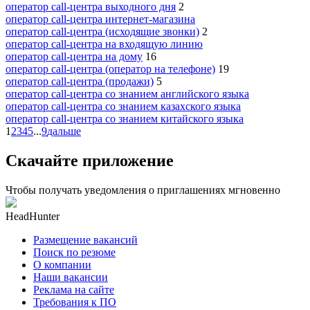
оператор call-центра выходного дня
2
оператор call-центра интернет-магазина
оператор call-центра (исходящие звонки)
2
оператор call-центра на входящую линию
оператор call-центра на дому
16
оператор call-центра (оператор на телефоне)
19
оператор call-центра (продажи)
5
оператор call-центра со знанием английского языка
оператор call-центра со знанием казахского языка
оператор call-центра со знанием китайского языка
1
2
3
4
5
...
9
дальше
Скачайте приложение
Чтобы получать уведомления о приглашениях мгновенно
HeadHunter
Размещение вакансий
Поиск по резюме
О компании
Наши вакансии
Реклама на сайте
Требования к ПО