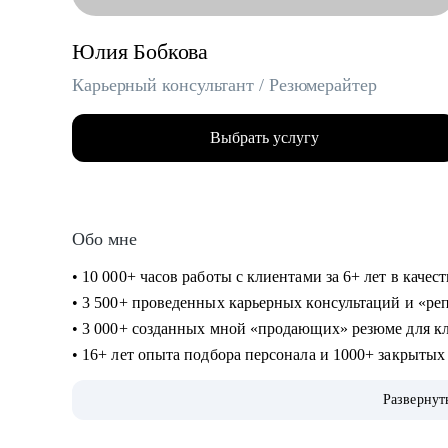
Юлия Бобкова
Карьерный консультант / Резюмерайтер
Выбрать услугу
Обо мне
• 10 000+ часов работы с клиентами за 6+ лет в каче
• 3 500+ проведенных карьерных консультаций и «р
• 3 000+ созданных мной «продающих» резюме для к
• 16+ лет опыта подбора персонала и 1000+ закрыты
федеральные и региональные компании
Развернут
• Профильное высшее (управление персоналом) и биз
консультирование, коучинг)