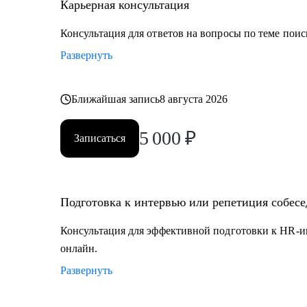
секретариат, сметно-договорная работа)
Карьерная консультация
• Коммерческий блок и логистика, ВЭД
Консультация для ответов на вопросы по теме поис
• Производственно-технический блок, строительство
Развернуть
Ближайшая запись
8 августа 2026
5 000
₽
Записаться
Подготовка к интервью или репетиция собес
Консультация для эффективной подготовки к HR-и
онлайн.
Развернуть