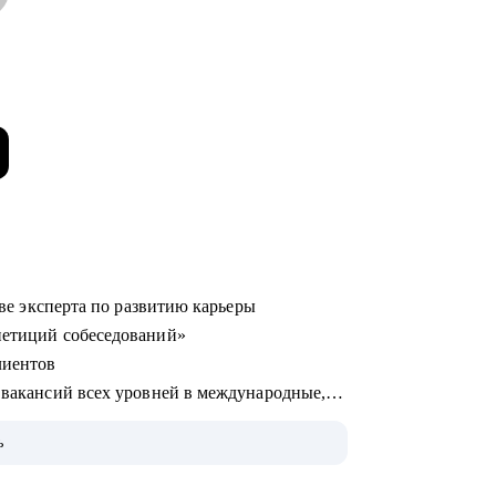
стве эксперта по развитию карьеры
епетиций собеседований»
лиентов
х вакансий всех уровней в международные,
ь
нес-образование (карьерное