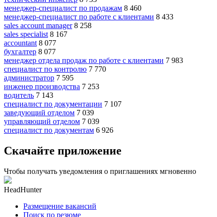
менеджер-специалист по продажам
8 460
менеджер-специалист по работе с клиентами
8 433
sales account manager
8 258
sales specialist
8 167
accountant
8 077
бухгалтер
8 077
менеджер отдела продаж по работе с клиентами
7 983
специалист по контролю
7 770
администратор
7 595
инженер производства
7 253
водитель
7 143
специалист по документации
7 107
заведующий отделом
7 039
управляющий отделом
7 039
специалист по документам
6 926
Скачайте приложение
Чтобы получать уведомления о приглашениях мгновенно
HeadHunter
Размещение вакансий
Поиск по резюме