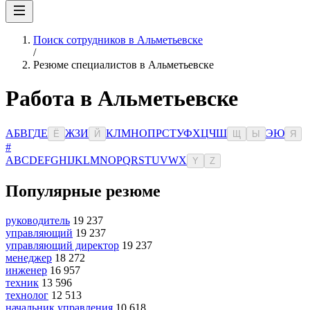
Поиск сотрудников в Альметьевске
/
Резюме специалистов в Альметьевске
Работа в Альметьевске
А
Б
В
Г
Д
Е
Ж
З
И
К
Л
М
Н
О
П
Р
С
Т
У
Ф
Х
Ц
Ч
Ш
Э
Ю
Ё
Й
Щ
Ы
Я
#
A
B
C
D
E
F
G
H
I
J
K
L
M
N
O
P
Q
R
S
T
U
V
W
X
Y
Z
Популярные резюме
руководитель
19 237
управляющий
19 237
управляющий директор
19 237
менеджер
18 272
инженер
16 957
техник
13 596
технолог
12 513
начальник управления
10 618