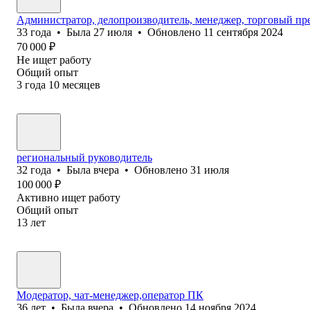
Администратор, делопроизводитель, менеджер, торговый пре
33
года
•
Была
27 июля
•
Обновлено
11 сентября 2024
70 000
₽
Не ищет работу
Общий опыт
3
года
10
месяцев
региональный руководитель
32
года
•
Была
вчера
•
Обновлено
31 июля
100 000
₽
Активно ищет работу
Общий опыт
13
лет
Модератор, чат-менеджер,оператор ПК
36
лет
•
Была
вчера
•
Обновлено
14 ноября 2024