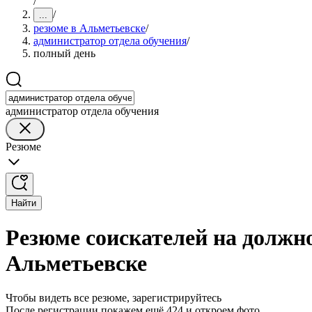
/
/
...
резюме в Альметьевске
/
администратор отдела обучения
/
полный день
администратор отдела обучения
Резюме
Найти
Резюме соискателей на должн
Альметьевске
Чтобы видеть все резюме, зарегистрируйтесь
После регистрации покажем ещё 424 и откроем фото