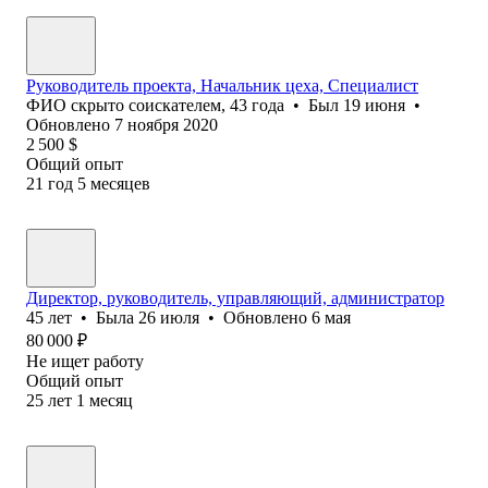
Руководитель проекта, Начальник цеха, Специалист
ФИО скрыто соискателем
,
43
года
•
Был
19 июня
•
Обновлено
7 ноября 2020
2 500
$
Общий опыт
21
год
5
месяцев
Директор, руководитель, управляющий, администратор
45
лет
•
Была
26 июля
•
Обновлено
6 мая
80 000
₽
Не ищет работу
Общий опыт
25
лет
1
месяц