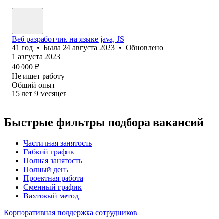
Веб разработчик на языке java, JS
41
год
•
Была
24 августа 2023
•
Обновлено
1 августа 2023
40 000
₽
Не ищет работу
Общий опыт
15
лет
9
месяцев
Быстрые фильтры подбора вакансий
Частичная занятость
Гибкий график
Полная занятость
Полный день
Проектная работа
Сменный график
Вахтовый метод
Корпоративная поддержка сотрудников