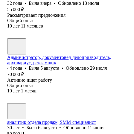
32
года
•
Была
вчера
•
Обновлено
13 июля
55 000
₽
Рассматривает предложения
Общий опыт
10
лет
11
месяцев
Администратор, документовед-делопризводитель,
архивариус, рекламщик
44
года
•
Была
5 августа
•
Обновлено
29 июля
70 000
₽
Активно ищет работу
Общий опыт
19
лет
1
месяц
аналитик отдела продаж, SMM-специалист
30
лет
•
Была
6 августа
•
Обновлено
11 июня
50 000
₽