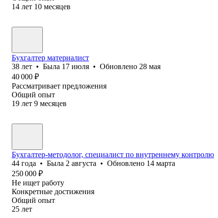
14
лет
10
месяцев
Бухгалтер материалист
38
лет
•
Была
17 июля
•
Обновлено
28 мая
40 000
₽
Рассматривает предложения
Общий опыт
19
лет
9
месяцев
Бухгалтер-методолог, специалист по внутреннему контролю
44
года
•
Была
2 августа
•
Обновлено
14 марта
250 000
₽
Не ищет работу
Конкретные достижения
Общий опыт
25
лет