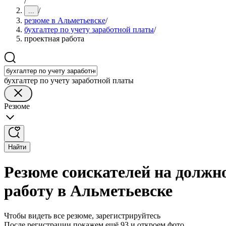
/
/
...
резюме в Альметьевске
/
бухгалтер по учету заработной платы
/
проектная работа
бухгалтер по учету заработной платы
Резюме
Найти
Резюме соискателей на должно
работу в Альметьевске
Чтобы видеть все резюме, зарегистрируйтесь
После регистрации покажем ещё 93 и откроем фото