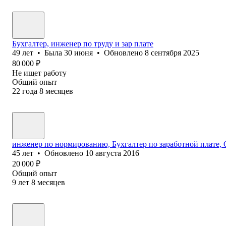
Бухгалтер, инженер по труду и зар плате
49
лет
•
Была
30 июня
•
Обновлено
8 сентября 2025
80 000
₽
Не ищет работу
Общий опыт
22
года
8
месяцев
инженер по нормированию, Бухгалтер по заработной плате, 
45
лет
•
Обновлено
10 августа 2016
20 000
₽
Общий опыт
9
лет
8
месяцев