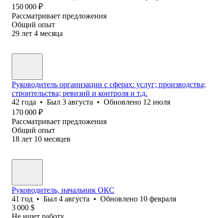
150 000
₽
Рассматривает предложения
Общий опыт
29
лет
4
месяца
Руководитель организации с сферах: услуг; производства;
строительства; ревизий и контроля и т.д.
42
года
•
Был
3 августа
•
Обновлено
12 июля
170 000
₽
Рассматривает предложения
Общий опыт
18
лет
10
месяцев
Pуководитель, начальник ОКС
41
год
•
Был
4 августа
•
Обновлено
10 февраля
3 000
$
Не ищет работу