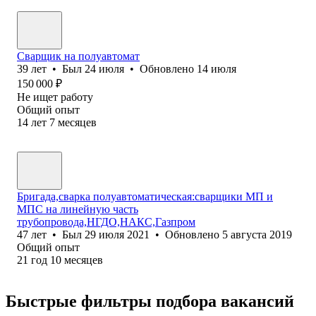
Сварщик на полуавтомат
39
лет
•
Был
24 июля
•
Обновлено
14 июля
150 000
₽
Не ищет работу
Общий опыт
14
лет
7
месяцев
Бригада,сварка полуавтоматическая:сварщики МП и
МПС на линейную часть
трубопровода,НГДО,НАКС,Газпром
47
лет
•
Был
29 июля 2021
•
Обновлено
5 августа 2019
Общий опыт
21
год
10
месяцев
Быстрые фильтры подбора вакансий