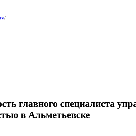
га
/
ость главного специалиста упр
стью в Альметьевске