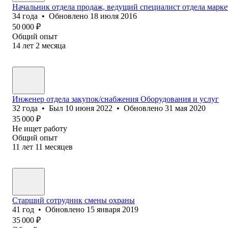
Начальник отдела продаж, ведущий специалист отдела марке
34
года
•
Обновлено
18 июля 2016
50 000
₽
Общий опыт
14
лет
2
месяца
Инженер отдела закупок/снабжения Оборудования и услуг
32
года
•
Был
10 июня 2022
•
Обновлено
31 мая 2020
35 000
₽
Не ищет работу
Общий опыт
11
лет
11
месяцев
Старший сотрудник смены охраны
41
год
•
Обновлено
15 января 2019
35 000
₽