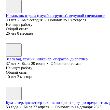
Начальник отдела (службы, группы), ведущий специалист
49
лет
•
Был
сегодня
•
Обновлено
18 февраля
Не ищет работу
Общий опыт
26
лет
8
месяцев
Завсклад, техник, инженер, оператор, диспетчер.
37
лет
•
Была
29 июня
•
Обновлено
26 мая
Не ищет работу
Общий опыт
10
лет
2
месяца
Бухгалтер, диспетчер техник по транспорту, распределитель 
53
года
•
Была
27 апреля
•
Обновлено
14 декабря 2025